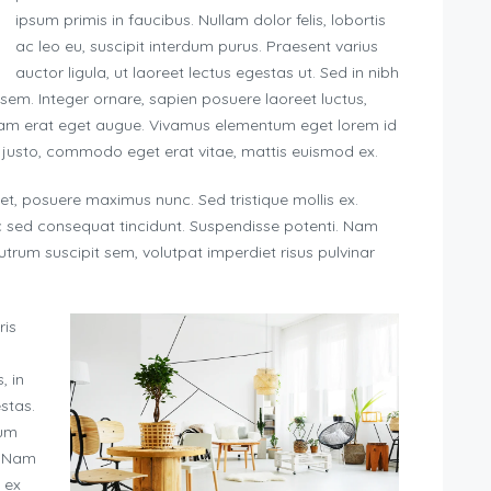
ipsum primis in faucibus. Nullam dolor felis, lobortis
ac leo eu, suscipit interdum purus. Praesent varius
auctor ligula, ut laoreet lectus egestas ut. Sed in nibh
 sem. Integer ornare, sapien posuere laoreet luctus,
 diam erat eget augue. Vivamus elementum eget lorem id
 justo, commodo eget erat vitae, mattis euismod ex.
 et, posuere maximus nunc. Sed tristique mollis ex.
c sed consequat tincidunt. Suspendisse potenti. Nam
rutrum suscipit sem, volutpat imperdiet risus pulvinar
ris
, in
stas.
tum
. Nam
 ex