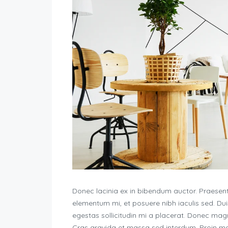
Donec lacinia ex in bibendum auctor. Praesent
elementum mi, et posuere nibh iaculis sed. D
egestas sollicitudin mi a placerat. Donec magna
Cras gravida et massa sed interdum. Proin ma