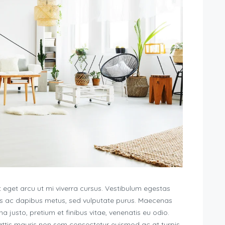
 eget arcu ut mi viverra cursus. Vestibulum egestas
uis ac dapibus metus, sed vulputate purus. Maecenas
 justo, pretium et finibus vitae, venenatis eu odio.
ttis mauris non sem consectetur euismod ac at turpis.